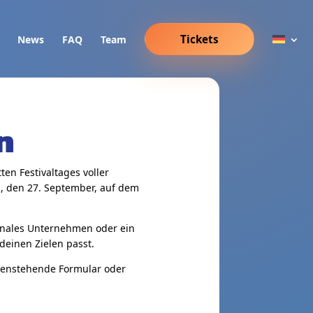
Tickets
News
FAQ
Team
n
en Festivaltages voller
g, den 27. September, auf dem
ionales Unternehmen oder ein
einen Zielen passt.
ntenstehende Formular oder