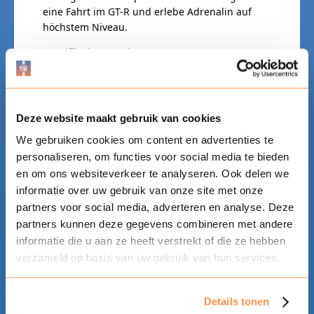
eine Fahrt im GT-R und erlebe Adrenalin auf
höchstem Niveau.
Spezifikationen: Nissan GT-R
Leistung: 650 PS und 800 Nm Drehmoment
0 auf 100: 2,8 Sekunden
Höchstgeschwindigkeit: 330 km/h
Deze website maakt gebruik van cookies
Nutze deine Chance und buche deine Supercar
Experience ab 85 €
HIER
. Der Link führt zur
We gebruiken cookies om content en advertenties te
Website von Time Out, wo du eine Fahrt im
personaliseren, om functies voor social media te bieden
Nissan GT-R buchen kannst. Es gibt auch die
en om ons websiteverkeer te analyseren. Ook delen we
Option, einen zusätzlichen Beifahrer mitfahren
informatie over uw gebruik van onze site met onze
zu lassen.
partners voor social media, adverteren en analyse. Deze
partners kunnen deze gegevens combineren met andere
informatie die u aan ze heeft verstrekt of die ze hebben
verzameld op basis van uw gebruik van hun services.
Details tonen