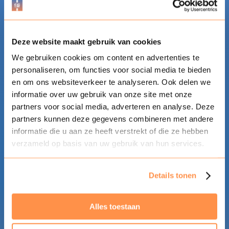
Don’t miss it: Megaland Landgraaf will
transform on Sunday, September 27, into the
most fun and welcoming automotive and food
Deze website maakt gebruik van cookies
festival in the Netherlands, Cars ’n Joy! Come to
the ultimate automotive festival!
We gebruiken cookies om content en advertenties te
personaliseren, om functies voor social media te bieden
en om ons websiteverkeer te analyseren. Ook delen we
informatie over uw gebruik van onze site met onze
partners voor social media, adverteren en analyse. Deze
partners kunnen deze gegevens combineren met andere
informatie die u aan ze heeft verstrekt of die ze hebben
verzameld op basis van uw gebruik van hun services.
Details tonen
Alles toestaan