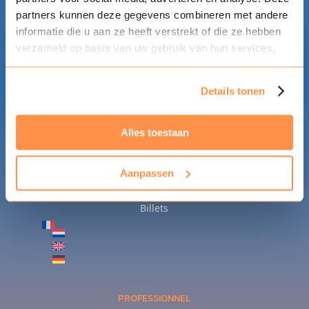
partners kunnen deze gegevens combineren met andere
informatie die u aan ze heeft verstrekt of die ze hebben
verzameld op basis van uw gebruik van hun services.
GÉNÉRAL
Accueil
Details tonen
Infos générales
Participation
Alles toestaan
Actualités
FAQ
Aanpassen
L’équipe
Billets
PROFESSIONNEL