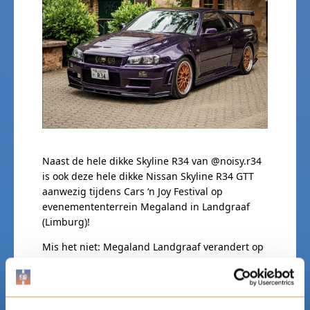
Naast de hele dikke Skyline R34 van @noisy.r34
is ook deze hele dikke Nissan Skyline R34 GTT
aanwezig tijdens Cars ‘n Joy Festival op
evenemententerrein Megaland in Landgraaf
(Limburg)!
Mis het niet: Megaland Landgraaf verandert op
zondag 27 september in het leukste en meest
gezellige automotive én food festival van
Nederland, Cars ’n Joy! Kom naar het ultieme
automotive festival!