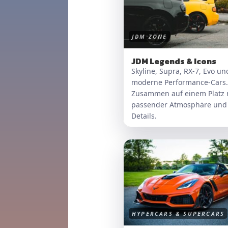
JDM ZONE
JDM Legends & Icons
Skyline, Supra, RX-7, Evo un
moderne Performance-Cars.
Zusammen auf einem Platz 
passender Atmosphäre und
Details.
HYPERCARS & SUPERCARS