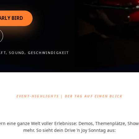
ARLY BIRD
AFT, SOUND, GESCHWINDIGKEIT
EVENT-HIGHLIGHTS | DER TAG AUF EINEN BLICK
les, was Drive ’n Joy groß mac
ern eine ganze Welt voller Erlebnisse: Demos, Themenplätze, Shows
mehr. So sieht dein Drive ’n Joy Sonntag aus: