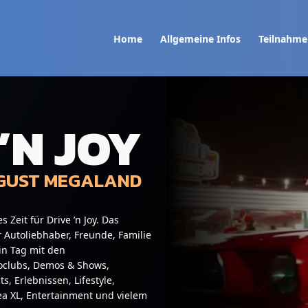
Home
Allgemeine Infos
Teilnahme
’N JOY
UGUST MEGALAND
es Zeit für Drive ’n Joy. Das
r Autoliebhaber, Freunde, Familie
in Tag mit den
oclubs, Demos & Shows,
s, Erlebnissen, Lifestyle,
ea XL, Entertainment und vielem