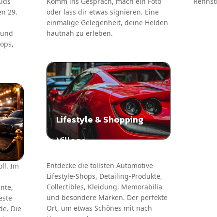
Kids
Komm ins Gespräch, mach ein Foto
Rennstr
n 29.
oder lass dir etwas signieren. Eine
einmalige Gelegenheit, deine Helden
 und
hautnah zu erleben.
ops,
Lifestyle & Shopping
Village
Entdecke die tollsten Automotive-
oll. Im
Lifestyle-Shops, Detailing-Produkte,
Collectibles, Kleidung, Memorabilia
nte,
und besondere Marken. Der perfekte
este
Ort, um etwas Schönes mit nach
de. Die