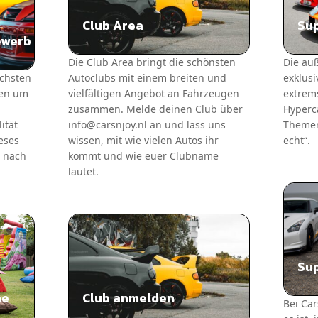
Club Area
Sup
ewerb
Die Club Area bringt die schönsten
Die au
chsten
Autoclubs mit einem breiten und
exklusi
fen um
vielfältigen Angebot an Fahrzeugen
extrems
zusammen. Melde deinen Club über
Hyperc
ität
info@carsnjoy.nl an und lass uns
Themen
eses
wissen, mit wie vielen Autos ihr
echt“.
d nach
kommt und wie euer Clubname
lautet.
Sup
ne
Club anmelden
Bei Car