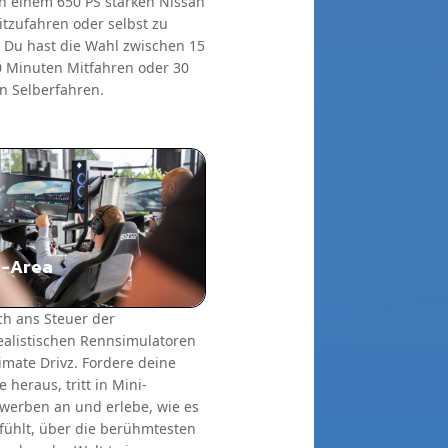
 in einem 650 PS starken Nissan
tzufahren oder selbst zu
. Du hast die Wahl zwischen 15
0 Minuten Mitfahren oder 30
n Selberfahren.
M-Area
ch ans Steuer der
ealistischen Rennsimulatoren
imate Drivz. Fordere deine
 heraus, tritt in Mini-
werben an und erlebe, wie es
fühlt, über die berühmtesten