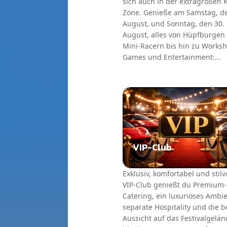
sich auch in der extragroßen 
Zone. Genieße am Samstag, de
August, und Sonntag, den 30.
August, alles von Hüpfburgen
Mini-Racern bis hin zu Worksh
Games und Entertainment:...
VIP-Club
Exklusiv, komfortabel und stilv
VIP-Club genießt du Premium-
Catering, ein luxuriöses Ambie
separate Hospitality und die b
Aussicht auf das Festivalgelän