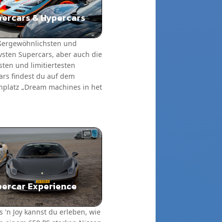
ercars & Hypercars
ßergewöhnlichsten und
vsten Supercars, aber auch die
ten und limitiertesten
ars findest du auf dem
platz „Dream machines in het
ercar Experience
s 'n Joy kannst du erleben, wie