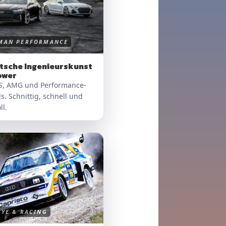
MAN PERFORMANCE
tsche Ingenieurskunst
ower
S, AMG und Performance-
s. Schnittig, schnell und
ll.
LYE & RACING