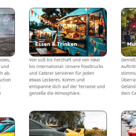
Essen & Trinken
Mus
shows,
Von süß bis herzhaft und von lokal
Genieß
n und
bis international: Unsere Foodtrucks
Auftrit
ch ab.
und Caterer servieren für jeden
stimmu
Action
etwas Leckeres. Komm und
Überra
t
entspanne dich auf der Terrasse und
Gelände
i
genieße die Atmosphäre.
dein Ca