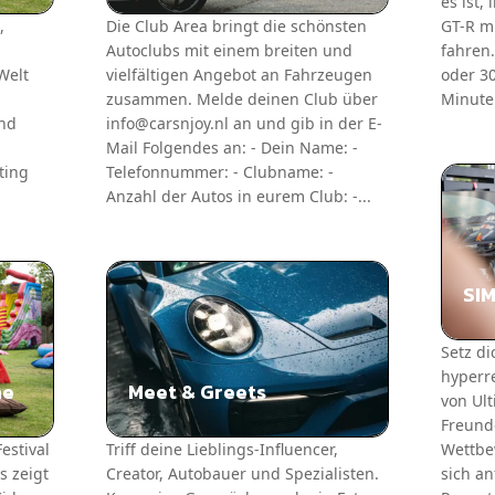
es ist,
,
Die Club Area bringt die schönsten
GT-R mi
Autoclubs mit einem breiten und
fahren
Welt
vielfältigen Angebot an Fahrzeugen
oder 3
zusammen. Melde deinen Club über
Minute
und
info@carsnjoy.nl an und gib in der E-
Mail Folgendes an: - Dein Name: -
ting
Telefonnummer: - Clubname: -
Anzahl der Autos in eurem Club: -...
SI
Setz di
hyperr
ne
Meet & Greets
von Ult
Freunde
Festival
Triff deine Lieblings-Influencer,
Wettbe
s zeigt
Creator, Autobauer und Spezialisten.
sich an