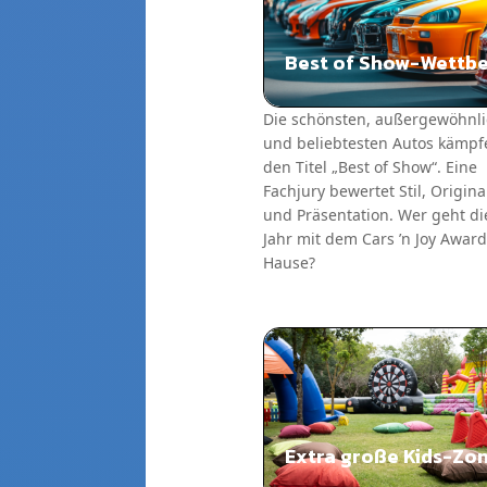
Best of Show-Wettb
Die schönsten, außergewöhnli
und beliebtesten Autos kämp
den Titel „Best of Show“. Eine
Fachjury bewertet Stil, Original
und Präsentation. Wer geht di
Jahr mit dem Cars ’n Joy Awar
Hause?
Extra große Kids-Zo