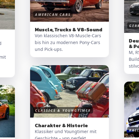
AMERICAN CARS
GER
Muscle, Trucks & V8-Sound
Von klassischen V8-Muscle-Cars
Deu
bis hin zu modernen Pony-Cars
d
& P
und Pick-ups.
M, R
mit
Build
stilvo
CLASSICS & YOUNGTIMER
Charakter & Historie
RAL
Klassiker und Youngtimer mit
Geschichte – von perfekt