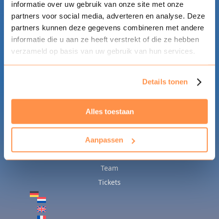
informatie over uw gebruik van onze site met onze
partners voor social media, adverteren en analyse. Deze
partners kunnen deze gegevens combineren met andere
informatie die u aan ze heeft verstrekt of die ze hebben
verzameld op basis van uw gebruik van hun services.
Details tonen
ALLGEMEIN
Home
Allgemeine Infos
Alles toestaan
Teilnahme
News
Aanpassen
FAQ
Team
Tickets