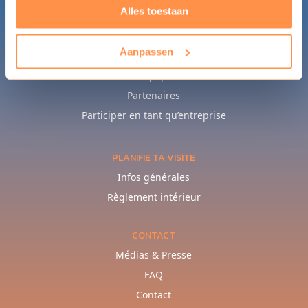
Alles toestaan
Aanpassen
PROFESSIONNEL
L’équipe
Partenaires
Participer en tant qu’entreprise
PLANIFIE TA VISITE
Infos générales
Règlement intérieur
CONTACT
Médias & Presse
FAQ
Contact