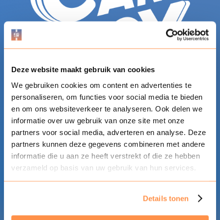
Deze website maakt gebruik van cookies
We gebruiken cookies om content en advertenties te
GÉNÉRAL
personaliseren, om functies voor social media te bieden
en om ons websiteverkeer te analyseren. Ook delen we
Accueil
informatie over uw gebruik van onze site met onze
Infos générales
partners voor social media, adverteren en analyse. Deze
Participation
partners kunnen deze gegevens combineren met andere
Actualités
informatie die u aan ze heeft verstrekt of die ze hebben
FAQ
verzameld op basis van uw gebruik van hun services.
L’équipe
Billets
Details tonen